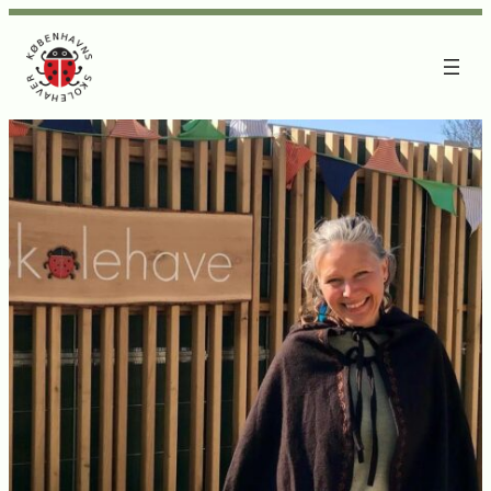
Spring
til
indhold