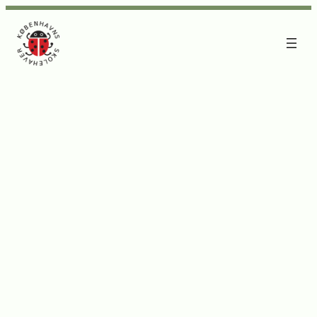
Spring
til
indhold